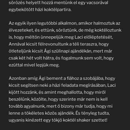
sörözés helyett hozzá mentünk el egy vacsorával
egybekötött házi koktélpartira.
Az egyik ilyen legutóbbi alkalmon, amikor halmoztuk az
élvezeteket, és ettünk, söröztünk, de még koktéloztunk
is, hogy méltón ünnepeljük meg Laci előléptetését,
Annával kicsit félrevonultunk a téli teraszra, hogy
ötleteljünk kicsit Ági szülinapi ajándékán, mert már
csak két hét volt hátra, és fogalmunk sem volt, hogy
ezúttal mivel lepjük meg.
Azonban amíg Ági bement a fiához a szobájába, hogy
kicsit segítsen neki a házi feladata megírásában, Laci
kijött hozzánk, és amint meghallotta, hogy miről
beszélünk, közölte, hogy szerinte már nem is kell
tovább agyalnunk, mert ő bizony már tudja, hogy mi
lenne a tökéletes közös ajándék. És tényleg tudta,
ugyanis kinézett egy tökjó koktél shaker szettet!