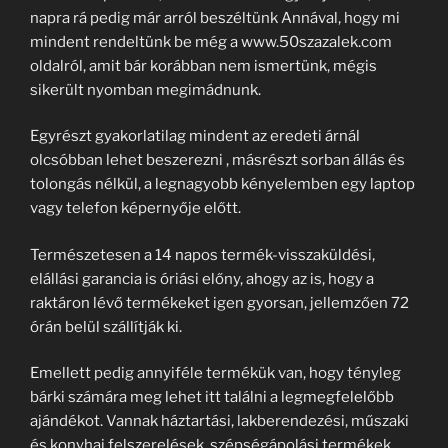
napra rá pedig már arról beszéltünk Annával, hogy mi
mindent rendeltünk be még a www.50szazalek.com
oldalról, amit bár korábban nem ismertünk, mégis
sikerült nyomban megimádnunk.
Egyrészt gyakorlatilag mindent az eredeti árnál
olcsóbban lehet beszerezni , másrészt sorban állás és
tolongás nélkül, a legnagyobb kényelemben egy laptop
vagy telefon képernyője előtt.
Természetesen a 14 napos termék-visszaküldési,
elállási garancia is óriási előny, ahogy az is, hogy a
raktáron lévő termékeket igen gyorsan, jellemzően 72
órán belül szállítják ki.
Emellett pedig annyiféle termékük van, hogy tényleg
bárki számára meg lehet itt találni a legmegfelelőbb
ajándékot. Vannak háztartási, lakberendezési, műszaki
és konyhai felszerelések, szépségápolási termékek,