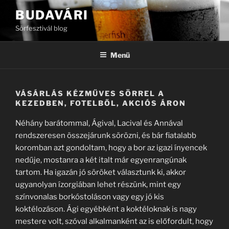
Tartalomhoz
BUDAVÁRI
Sörfesztivál blog
Menü
VÁSÁRLÁS KÉZMŰVES SÖRREL A
KEZEDBEN, FOTELBŐL, AKCIÓS ÁRON
Néhány barátommal, Ágival, Lacival és Annával
rendszeresen összejárunk sörözni, és bár fiatalabb
koromban azt gondoltam, hogy a bor az igazi ínyencek
nedűje, mostanra a két italt már egyenrangúnak
tartom. Ha igazán jó söröket választunk ki, akkor
ugyanolyan ízorgiában lehet részünk, mint egy
színvonalas borkóstoláson vagy egy jó kis
koktélozáson. Ági egyébként a koktéloknak is nagy
mestere volt, szóval alkalmanként az is előfordult, hogy