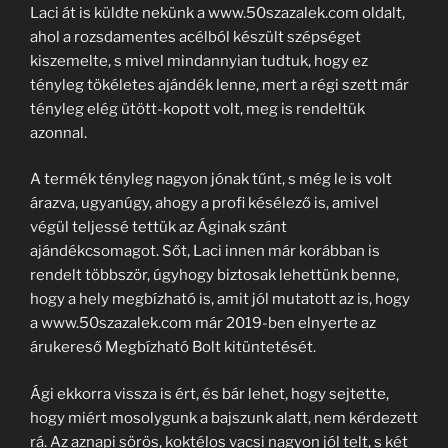
Laci át is küldte nekünk a www.50szazalek.com oldalt,
ahol a rozsdamentes acélból készült szépséget
kiszemelte, s mivel mindannyian tudtuk, hogy ez
tényleg tökéletes ajándék lenne, mert a régi szett már
tényleg elég ütött-kopott volt, meg is rendeltük
azonnal.
A termék tényleg nagyon jónak tűnt, s még le is volt
árazva, ugyanúgy, ahogy a profi késélező is, amivel
végül teljessé tettük az Áginak szánt
ajándékcsomagot. Sőt, Laci innen már korábban is
rendelt többször, úgyhogy biztosak lehettünk benne,
hogy a hely megbízható is, amit jól mutatott az is, hogy
a www.50szazalek.com már 2019-ben elnyerte az
árukereső Megbízható Bolt kitüntetését.
Ági ekkorra vissza is ért, és bár lehet, hogy sejtette,
hogy miért mosolygunk a bajszunk alatt, nem kérdezett
rá. Az aznapi sörös, koktélos vacsi nagyon jól telt, s két