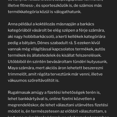
illetve fitness-, és sporteszközök is, de számos más
termékkategória közül is válogathatunk.
Anna például a koktélozás másnapján a barkács
kategóriából vásárolt be elég szépen a férje számára,
aki nagy hobbibarkácsoló, a kerti kellékek kategóriára
pedig a bátyám, Dénes szabadult rá. S ezeken kívül
vannak még világítással kapcsolatos termékek, autós
termékek és állateledelek és kisállat felszerelések.
Utóbbiból én szintén bevásároltam tündéri kutyusunk,
Maya számára, mert akciós áron lehetett beszerezni
trimmelőt, amit régóta terveztünk már venni, illetve
vákuumos szőreltávolítót is.
Rugalmasak amúgy a fizetési lehetőségek terén is,
lehet bankkártyával is, online fizetni közvetlen a
megrendeléskor, de lehet választani utánvétes fizetési
módot is, én természetesen az előbbit választottam, s