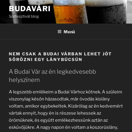
Tartalomhoz
BUDAVÁRI
Sörfesztivál blog
Menü
NEM CSAK A BUDAI VÁRBAN LEHET JÓT
SÖRÖZNI EGY LÁNYBÚCSÚN
A Budai Vár az én legkedvesebb
helyszínem
A legszebb emlékeim a Budai Várhoz kötnek. A szüleim
viszonylag későn házasodtak, már óvodás kislány
voltam, amikor egybekeltek. Kizárólag az én kedvemért
vártak ennyit, hogy én is részese lehessek az
örömüknek, és együtt emlékezhessünk aztán az
esküvőjükre. A nagy napon én voltam a koszorúslány,