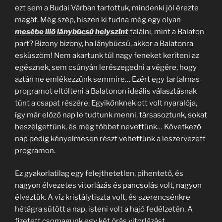
ezt sem a Budai Várban tartottuk, mindenki jól érezte
magát. Még szép, hiszen ki tudna még egy olyan
mesébe illő lánybúcsú helyszínt
találni, mint a Balaton
part? Bizony bizony, ha lánybúcsú, akkor a Balatonra
esküszöm! Nem akartunk túl nagy feneket keríteni az
egésznek, sem csúnyán lerészegedni a végére, hogy
aztán ne emlékezzünk semmire… Ezért egy tartalmas
programot eltölteni a Balatonon ideális választásnak
tűnt a csapat részére. Egyikőnknek ott volt nyaralója,
így már előző nap le tudtunk menni, társasoztunk, sokat
beszélgettünk, és még többet nevettünk… Következő
nap pedig kényelmesen részt vehettünk a leszervezett
programon.
Ez gyakorlatilag egy felejthetetlen, pihentető, és
nagyon élvezetes vitorlázás és pancsolás volt, nagyon
élveztük. A víz kristálytiszta volt, és szerencsénkre
hétágra sütött a nap, isteni volt a hajó fedélzetén. A
fizetett csomagunk egy két órás vitorlázást