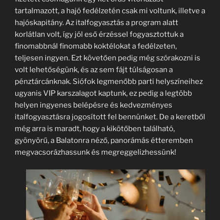
tartalmazott, a hajó fedélzetén csak mi voltunk, illetve a
hajóskapitány. Az italfogyasztás a program alatt
korlátlan volt, így jól eső érzéssel fogyasztottuk a
finomabbnál finomabb koktélokat a fedélzeten,
teljesen ingyen. Ezt követően pedig még szórakozni is
volt lehetőségünk, és az sem fájt túlságosan a
pénztárcánknak. Siófok legmenőbb parti helyszíneihez
ugyanis VIP karszalagot kaptunk, ez pedig a legtöbb
helyen ingyenes belépésre és kedvezményes
italfogyasztásra jogosított fel bennünket. De a keretből
még arra is maradt, hogy a kikötőben található,
gyönyörű, a Balatonra néző, panorámás étteremben
megvacsorázhassunk és megreggelizhessünk!