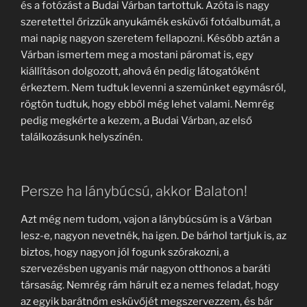
és a fotózást a Budai Várban tartottuk. Azóta is nagy
szeretettel őrizzük anyukámék esküvői fotóalbumát, a
mai napig nagyon szeretem fellapozni. Később aztán a
Várban ismertem meg a mostani páromat is, egy
kiállításon dolgozott, ahová én pedig látogatóként
érkeztem. Nem tudtuk levenni a szemünket egymásról,
rögtön tudtuk, hogy ebből még lehet valami. Nemrég
pedig megkérte a kezem, a Budai Várban, az első
találkozásunk helyszínén.
Persze ha lánybúcsú, akkor Balaton!
Azt még nem tudom, vajon a lánybúcsúm is a Várban
lesz-e, nagyon nevetnék, ha igen. De bárhol tartjuk is, az
biztos, hogy nagyon jól fogunk szórakozni, a
szervezésben ugyanis már nagyon otthonos a baráti
társaság. Nemrég rám hárult ez a nemes feladat, hogy
az egyik barátnőm esküvőjét megszervezzem, és bár