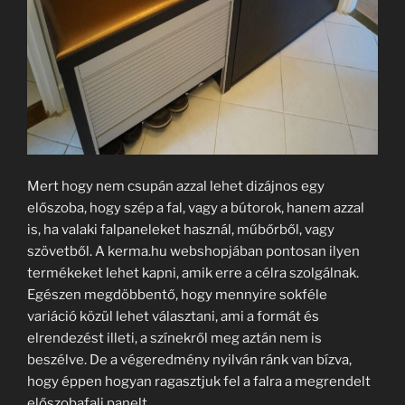
Mert hogy nem csupán azzal lehet dizájnos egy
előszoba, hogy szép a fal, vagy a bútorok, hanem azzal
is, ha valaki falpaneleket használ, műbőrből, vagy
szövetből. A kerma.hu webshopjában pontosan ilyen
termékeket lehet kapni, amik erre a célra szolgálnak.
Egészen megdöbbentő, hogy mennyire sokféle
variáció közül lehet választani, ami a formát és
elrendezést illeti, a színekről meg aztán nem is
beszélve. De a végeredmény nyilván ránk van bízva,
hogy éppen hogyan ragasztjuk fel a falra a megrendelt
előszobafali panelt.