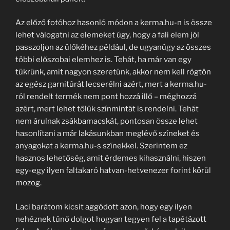
Az előző fotóhoz hasonló módon a kerma.hu-n is össze
lehet válogatni az elemeket úgy, hogy a fali elem jól
passzoljon az ülőkéhez például, de ugyanúgy az összes
többi előszobai elemhez is. Tehát, ha már van egy
tükrünk, amit nagyon szeretünk, akkor nem kell rögtön
az egész garnitúrát lecserélni azért, mert a kerma.hu-
ról rendelt termék nem pont hozzá illő – méghozzá
azért, mert lehet tőlük színmintát is rendelni. Tehát
nem árulnak zsákbamacskát, pontosan össze lehet
hasonlítani a már lakásunkban meglévő színeket és
anyagokat a kerma.hu-s színekkel. Szerintem ez
hasznos lehetőség, amit érdemes kihasználni, hiszen
egy-egy ilyen faltakaró hatvan-hetvenezer forint körül
mozog.
Laci barátom kicsit aggódott azon, hogy egy ilyen
nehéznek tűnő dolgot hogyan tegyen fel a tapétázott