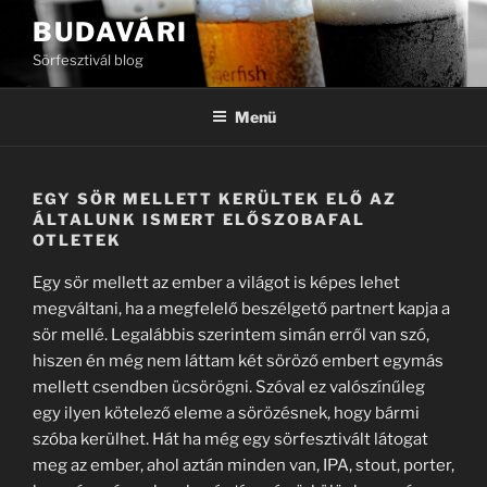
Tartalomhoz
BUDAVÁRI
Sörfesztivál blog
Menü
EGY SÖR MELLETT KERÜLTEK ELŐ AZ
ÁLTALUNK ISMERT ELŐSZOBAFAL
OTLETEK
Egy sör mellett az ember a világot is képes lehet
megváltani, ha a megfelelő beszélgető partnert kapja a
sör mellé. Legalábbis szerintem simán erről van szó,
hiszen én még nem láttam két söröző embert egymás
mellett csendben ücsörögni. Szóval ez valószínűleg
egy ilyen kötelező eleme a sörözésnek, hogy bármi
szóba kerülhet. Hát ha még egy sörfesztivált látogat
meg az ember, ahol aztán minden van, IPA, stout, porter,