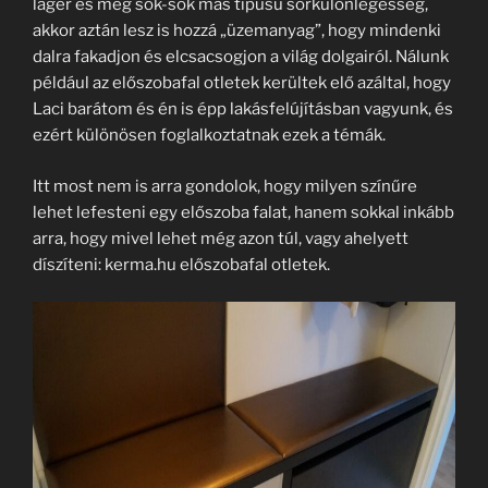
lager és még sok-sok más típusú sörkülönlegesség,
akkor aztán lesz is hozzá „üzemanyag”, hogy mindenki
dalra fakadjon és elcsacsogjon a világ dolgairól. Nálunk
például az előszobafal otletek kerültek elő azáltal, hogy
Laci barátom és én is épp lakásfelújításban vagyunk, és
ezért különösen foglalkoztatnak ezek a témák.
Itt most nem is arra gondolok, hogy milyen színűre
lehet lefesteni egy előszoba falat, hanem sokkal inkább
arra, hogy mivel lehet még azon túl, vagy ahelyett
díszíteni: kerma.hu előszobafal otletek.