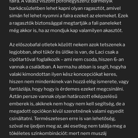
falra. A válasz viszont pofonegyszerű: bármelyik
barkácsüzletben lehet kapni olyan ragasztót, amivel
simán fel lehet nyomni a falra ezeket az elemeket. Ezek
a ragasztók biztonsággal megtartják a fali paneleket
még akkor is, ha az mondjuk kap valamilyen akasztót.
Az előszobafal otletek között nekem azok tetszenek a
legjobban, ahol tükör és ülőke is van, de Laci csak a
cipőtartóval foglalkozik – ami nem csoda, hiszen 6-an
vannak a családban. A kerma.hu abban is segít, hogyha
valaki kimondottan ilyen kész koncepciókat keres,
hiszen nem mindenkinek van hozzá elég ismerete, vagy
fantáziája, hogy hogy is érdemes ezeket megcsinálni.
Aztán persze vannak olyan határozott elképzelésű
emberek is, akiknek nem hogy nem kell segítség, de a
megadott opciókon kívül szeretnének valami egyedit
csináltatni. Természetesen erre is van lehetőség,
szóval ne ijedjen meg az, aki esetleg nem találja meg a
tökéletes színkombinációt: mert nem muszáj