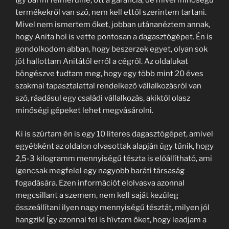
termékekről van szó, nem kell ettől szerintem tartani.
Mivel nem ismertem őket, jobban utánanéztem annak,
hogy Anita hol is vette pontosan a dagasztógépet. Én is
gondolkodom abban, hogy beszerzek egyet, olyan sok
jót hallottam Anitától erről a cégről. Az oldalukat
böngészve tudtam meg, hogy egy több mint 20 éves
szakmai tapasztalattal rendelkező vállalkozásról van
szó, ráadásul egy családi vállalkozás, akiktől olasz
minőségi gépeket lehet megvásárolni.
Ki is szúrtam én is egy 10 literes dagasztógépet, amivel
egyébként az oldalon olvasottak alapján úgy tűnik, hogy
2,5-3 kilogramm mennyiségű tészta is előállítható, ami
igencsak megfelel egy nagyobb baráti társaság
fogadására. Ezen információt elolvasva azonnal
megcsillant a szemem, nem kell saját kezűleg
összeállítani ilyen nagy mennyiségű tésztát, milyen jól
hangzik! Így azonnal fel is hívtam őket, hogy leadjam a