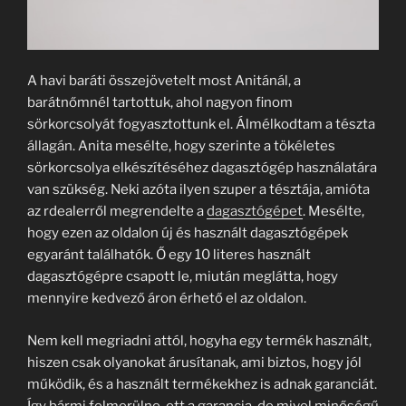
A havi baráti összejövetelt most Anitánál, a
barátnőmnél tartottuk, ahol nagyon finom
sörkorcsolyát fogyasztottunk el. Álmélkodtam a tészta
állagán. Anita mesélte, hogy szerinte a tökéletes
sörkorcsolya elkészítéséhez dagasztógép használatára
van szükség. Neki azóta ilyen szuper a tésztája, amióta
az rdealerről megrendelte a
dagasztógépet
. Mesélte,
hogy ezen az oldalon új és használt dagasztógépek
egyaránt találhatók. Ő egy 10 literes használt
dagasztógépre csapott le, miután meglátta, hogy
mennyire kedvező áron érhető el az oldalon.
Nem kell megriadni attól, hogyha egy termék használt,
hiszen csak olyanokat árusítanak, ami biztos, hogy jól
működik, és a használt termékekhez is adnak garanciát.
Így bármi felmerülne, ott a garancia, de mivel minőségű