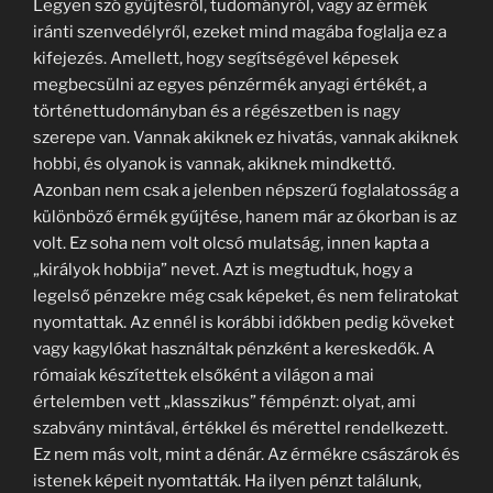
Legyen szó gyűjtésről, tudományról, vagy az érmék
iránti szenvedélyről, ezeket mind magába foglalja ez a
kifejezés. Amellett, hogy segítségével képesek
megbecsülni az egyes pénzérmék anyagi értékét, a
történettudományban és a régészetben is nagy
szerepe van. Vannak akiknek ez hivatás, vannak akiknek
hobbi, és olyanok is vannak, akiknek mindkettő.
Azonban nem csak a jelenben népszerű foglalatosság a
különböző érmék gyűjtése, hanem már az ókorban is az
volt. Ez soha nem volt olcsó mulatság, innen kapta a
„királyok hobbija” nevet. Azt is megtudtuk, hogy a
legelső pénzekre még csak képeket, és nem feliratokat
nyomtattak. Az ennél is korábbi időkben pedig köveket
vagy kagylókat használtak pénzként a kereskedők. A
rómaiak készítettek elsőként a világon a mai
értelemben vett „klasszikus” fémpénzt: olyat, ami
szabvány mintával, értékkel és mérettel rendelkezett.
Ez nem más volt, mint a dénár. Az érmékre császárok és
istenek képeit nyomtatták. Ha ilyen pénzt találunk,