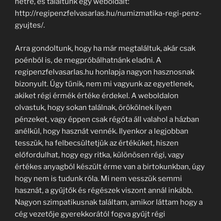
netre, és találtunk egy weboldalt:
http://regipenzfelvasarlas.hu/numizmatika-regi-penz-
gyujtes/.
Arra gondoltunk, hogy ha már megtaláltuk, akár csak
poénból is, de megpróbálhatnánk eladni. A
regipenzfelvasarlas.hu honlapja nagyon hasznosnak
bizonyult. Úgy tűnik, nem mi vagyunk az egyetlenek,
akiket régi érmék értéke érdekel. A weboldalon
olvastuk, hogy sokan találnak, örökölnek ilyen
pénzeket, vagy éppen csak régóta áll valahol a házban
anélkül, hogy hasznát vennék. Ilyenkor a legjobban
tesszük, ha felbecsültetjük az értéküket, hiszen
előfordulhat, hogy egy ritka, különösen régi, vagy
értékes anyagból készült érme van a birtokunkban, úgy
hogy nem is tudunk róla. Mi nem vesszük semmi
hasznát, a gyűjtők és régészek viszont annál inkább.
Nagyon szimpatikusnak találtam, amikor láttam hogy a
cég vezetője gyerekkorától fogva gyűjt régi