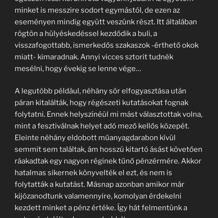
minket is messzire sodort egymástól, de ezen az
eseményen mindig együtt veszünk részt. Itt általában
rögtön a hülyéskedéssel kezdődik a buli, a
visszafogottabb, ismerkedős szakaszok -érthető okok
miatt- kimaradnak. Annyi vicces sztorit tudnék
mesélni, hogy évekig se lenne vége…
A legutóbb például, néhány sör elfogyasztása után
páran kitalálták, hogy régészeti kutatásokat fognak
folytatni. Ennek helyszínéül mi mást választottak volna,
mint a fesztiválnak helyet adó mező kellős közepét.
Eleinte néhány eldobott műanyagdarabon kívül
semmit sem találtak, ám hosszú kitartó ásást követően
ráakadtak egy nagyon réginek tűnő pénzérmére. Akkor
hatalmas sikernek könyvelték el ezt, és nem is
folytatták a kutatást. Másnap azonban amikor már
kijózanodtunk valamennyire, komolyan érdekelni
kezdett minket a pénz értéke. Így hát felmentünk a