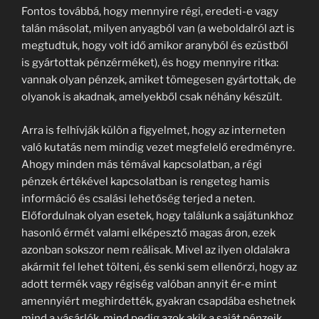
Fontos továbbá, hogy mennyire régi, eredeti-e vagy
talán másolat, milyen anyagból van (a weboldalról azt is
megtudtuk, hogy volt idő amikor aranyból és ezüstből
is gyártottak pénzérméket), és hogy mennyire ritka:
vannak olyan pénzek, amiket tömegesen gyártottak, de
olyanok is akadnak, amelyekből csak néhány készült.
Arra is felhívják külön a figyelmet, hogy az interneten
való kutatás nem mindig vezet megfelelő eredményre.
Ahogy minden más témával kapcsolatban, a régi
pénzek értékével kapcsolatban is rengeteg hamis
információ és csalási lehetőség terjed a neten.
Előfordulnak olyan esetek, hogy találunk a sajátunkhoz
hasonló érmét valami elképesztő magas áron, ezek
azonban sokszor nem reálisak. Mivel az ilyen oldalakra
akármit fel lehet tölteni, és senki sem ellenőrzi, hogy az
adott termék vagy régiség valóban annyit ér-e mint
amennyiért meghirdették, gyakran csapdába eshetnek
mind a vásárlók, mind pedig azok akik a saját pénzeik