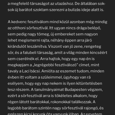
a megfelelő társaságot az utazáshoz. De általában sok-
sok új barátot szoktam szerezni a bulizás ideje alatt is.
A kedvenc fesztiválom mind közül azonban még mindig
az otthoni sörfesztivál. Itt ugyan nincs drága belépő,
sem pedig nagy tömeg, új embereket sem nagyon
lehet megismerni rajta, néhány éppen arra járó
kirándulót leszámítva. Viszont van jó zene, rengeteg
sör, és a falubeli társaság, amit a világ minden kincséért
sem cserélnék el. Arra hajtok, hogy egy nap én is
megkapjam a „legrégebbi fesztiválozó” címet, mint
tavaly a Laci bácsi. Amióta az eszemet tudom, minden
évben itt voltam a szüleimmel, úgyhogy van rá
esélyem, hogy egy nap nekem is ilyen kitüntetésben
lesz részem. A tanulmányaimat Budapesten végzem,
ezért a sörfesztivál arra is tökéletes alkalom, hogy
régen látott barátokkal, rokonokkal találkozzak. A
legjobb barátom szintén nagy sörfesztivál rajongó, és
egészen kicsi korunk óta vagyunk jóban. Az egyetem