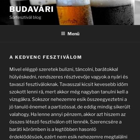
Tartalomhoz
BUDAVÁRI
Sörfesztivál blog
Menü
A KEDVENC FESZTIVÁLOM
Mivel eléggé szeretek bulizni, táncolni, barátokkal
hülyéskedni, rendszeres résztvevője vagyok a nyári és
tavaszi fesztiváloknak. Tavasszal kicsit kevesebb időm
szokott lenni rá, mert akkor még nagyban tanulni kell a
vizsgákra. Sokszor nehezemre esik összeegyeztetni a
jó tanuló énemet a partizóssal, de eddig mindig sikerült
valahogy. Ha lenne annyi pénzem, akkor azt hiszem az
összes létező fesztiválon ott lennék. Szerencsére a
baráti körömben is a legtöbben hasonló
érdeklődésűek, ezért nem esik nehezemre megtalálni