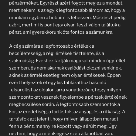
pénzérméket. Egyrészt azért fogott meg ez a mondat,
mert nekem is az egyik legfontosabb álmom az, hogy a
munkám egyben a hobbim is lehessen. Másrészt pedig
azért, mert mi is pont egy olyan fesztiválon találtuk a
pénzt, ami gyerekkorunk óta fontos a számunkra.
A cég számára a legfontosabb értékek a
becsületesség, a régi értékek tisztelete, és a
szakmaiság. Ezekhez tartják magukat minden ügyféllel
szemben, és nem akarnak csalódást okozni senkinek,
akinek az érméi esetleg nem olyan értékesek. Éppen
ezért helyeztek el egy kis táblázathoz hasonló
felsorolást az oldalon, arra vonatkozóan, hogy milyen
szempontokat vesznek figyelembe a pénzek értékének
megbecsülése során. A legfontosabb szempontok a
kor, az eredetiség, a tartásfok, az anyag, és a ritkaság. A
tartásfok azt jelenti, hogy milyen állapotban maradt
fenn a pénz, mennyire kopott vagy sérült meg. Úgy
néztem, hogy a miénk egész szép állapotban van.