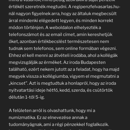
értékét szeretnék megtudni. A regipenzfelvasarlas.hu-
nál nagyon figyelnek arra, hogy az általuk megbecsült
árral mindenki elégedett legyen, és minden korrekt
módon történjen. A weboldalon elhelyezték a
telefonszámot és az email címet, amin kereshetjük
őket, azonban értékbecslést természetesen nem
tudnak sem telefonos, sem online formában végezni.
Ehhez el kell menni az átvételi irodába, ahol a kollégák
megvizsgálják az érméket. Az iroda Budapesten
található, ezért nekem jutott az a feladat, hogy ha majd
megyek vissza a kollégiumba, vigyem el megmutatni a
„kincset”. Azt is megtudtuk a honlapról, hogy az iroda
nyitvatartási ideje hétfő, kedd, szerda, és csütörtök
délután 1-től 5-ig.
A felületen arról is olvashattunk, hogy mi a
numizmatika. Ez az elnevezése annak a
tudományágnak, ami a régi pénzekkel foglalkozik.